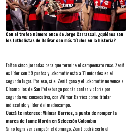
Con el trofeo número once de Jorge Carrascal, ¿quiénes son
los futbolistas de Bolívar con más títulos en la historia?
Faltan cinco jornadas para que termine el campeonato ruso. Zenit
es líder con 59 puntos y Lokomotiv está a 11 unidades en el
segundo lugar. Por eso, si el Zenit gana y el Lokomotiv no vence al
Dínamo, los de San Petesburgo podrán cantar victoria por
segunda vez consecutiva, con Wilmar Barrios como titular
indiscutido y líder del mediocampo.
Quizá te interese:
Wilmar Barrios, a punto de romper la
marca de Jaime Morón en Selección Colombia
Si no logra ser campeón el domingo, Zenit podrá serlo el