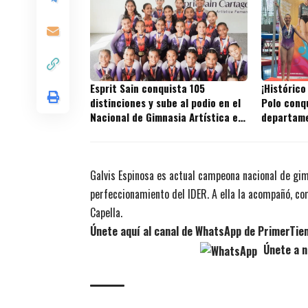
Esprit Sain conquista 105
¡Histórico
distinciones y sube al podio en el
Polo conqu
Nacional de Gimnasia Artística en
departame
Cartagena
Galvis Espinosa es actual campeona nacional de gimn
perfeccionamiento del IDER. A ella la acompañó, com
Capella.
Únete aquí al canal de WhatsApp de PrimerTi
Únete a n