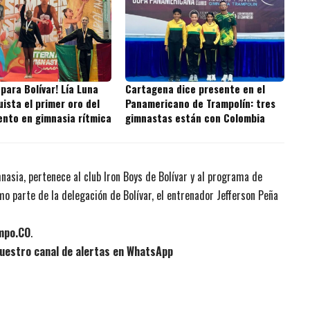
 para Bolívar! Lía Luna
Cartagena dice presente en el
ista el primer oro del
Panamericano de Trampolín: tres
nto en gimnasia rítmica
gimnastas están con Colombia
asia, pertenece al club Iron Boys de Bolívar y al programa de
o parte de la delegación de Bolívar, el entrenador Jefferson Peña
empo.CO
.
uestro canal de alertas en WhatsApp