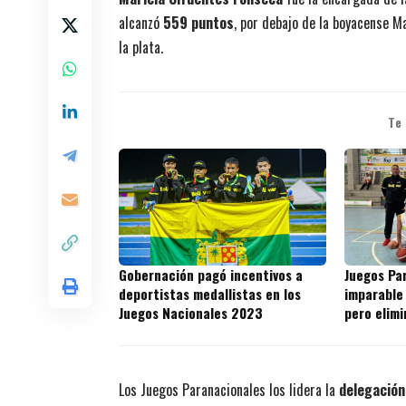
alcanzó
559 puntos
, por debajo de la boyacense M
la plata.
Te
Gobernación pagó incentivos a
Juegos Par
deportistas medallistas en los
imparable
Juegos Nacionales 2023
pero elimi
Los Juegos Paranacionales los lidera la
delegación