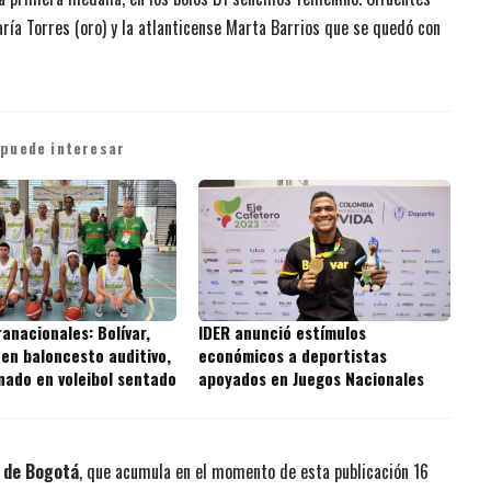
aría Torres (oro) y la atlanticense Marta Barrios que se quedó con
 puede interesar
anacionales: Bolívar,
IDER anunció estímulos
 en baloncesto auditivo,
económicos a deportistas
nado en voleibol sentado
apoyados en Juegos Nacionales
 de Bogotá
, que acumula en el momento de esta publicación 16