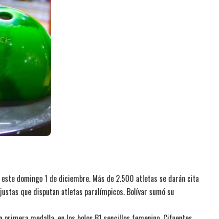
 este domingo 1 de diciembre. Más de 2.500 atletas se darán cita
justas que disputan atletas paralímpicos. Bolívar sumó su
a primera medalla, en los bolos B1 sencillos femenino. Cifuentes