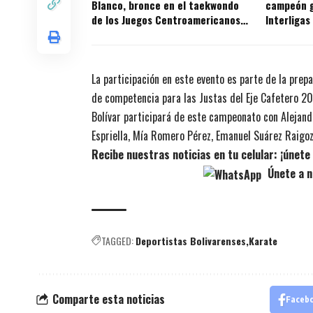
Blanco, bronce en el taekwondo
campeón g
de los Juegos Centroamericanos
Interligas
2026
2026
La participación en este evento es parte de la prepa
de competencia para las Justas del Eje Cafetero 20
Bolívar participará de este campeonato con Alejand
Espriella, Mía Romero Pérez, Emanuel Suárez Raigoz
Recibe nuestras noticias en tu celular: ¡únet
Únete a n
TAGGED:
Deportistas Bolivarenses
Karate
Comparte esta noticias
Faceb