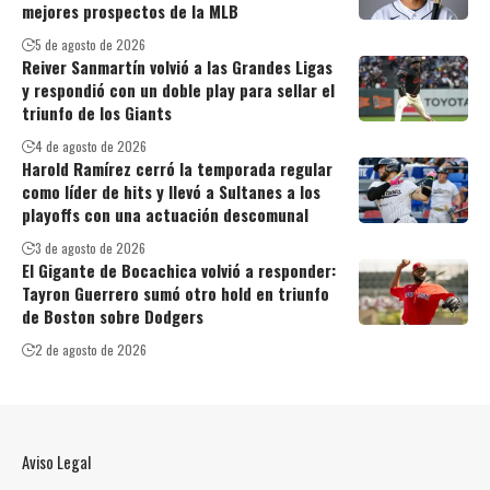
mejores prospectos de la MLB
5 de agosto de 2026
Reiver Sanmartín volvió a las Grandes Ligas
y respondió con un doble play para sellar el
triunfo de los Giants
4 de agosto de 2026
Harold Ramírez cerró la temporada regular
como líder de hits y llevó a Sultanes a los
playoffs con una actuación descomunal
3 de agosto de 2026
El Gigante de Bocachica volvió a responder:
Tayron Guerrero sumó otro hold en triunfo
de Boston sobre Dodgers
2 de agosto de 2026
Aviso Legal