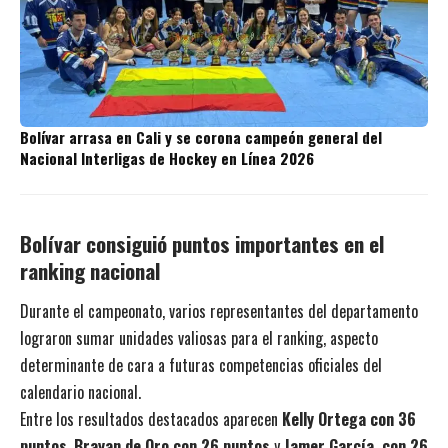
Bolívar arrasa en Cali y se corona campeón general del
Nacional Interligas de Hockey en Línea 2026
Bolívar consiguió puntos importantes en el
ranking nacional
Durante el campeonato, varios representantes del departamento
lograron sumar unidades valiosas para el ranking, aspecto
determinante de cara a futuras competencias oficiales del
calendario nacional.
Entre los resultados destacados aparecen
Kelly Ortega con 36
puntos
,
Brayan de Oro con 26 puntos
y
Jamer García, con 26