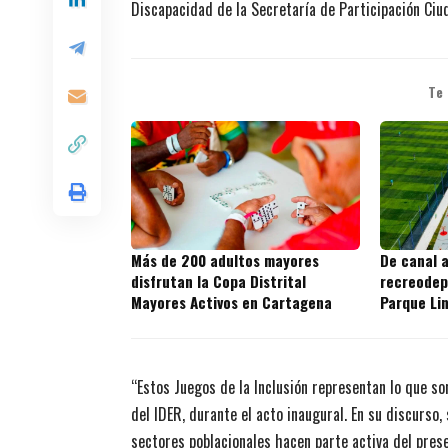
Discapacidad de la Secretaría de Participación Ciud
Te
Más de 200 adultos mayores
De canal 
disfrutan la Copa Distrital
recreodep
Mayores Activos en Cartagena
Parque Li
Fernando
“Estos Juegos de la Inclusión representan lo que s
del IDER, durante el acto inaugural. En su discurso
sectores poblacionales hacen parte activa del pres