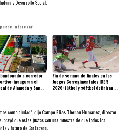
adana y Desarrollo Social.
 puede interesar
abandonado a corredor
Fin de semana de finales en los
ortivo: inauguran el
Juegos Corregimentales IDER
neal de Alameda y San
2026: fútbol y sóftbol definirán a
los campeones
omos como ciudad”, dijo
Campo Elías Theran Humanez
, director
, subrayó que estas justas son una muestra de que todos los
ente y futuro de Cartagena.