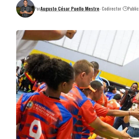
Por
Augusto César Puello Mestre
- Codirector
Publi