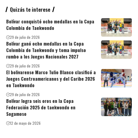
Quizás te interese
Bolívar conquistó ocho medallas en la Copa
Colombia de Taekwondo
29 de julio de 2026
Bolívar ganó ocho medallas en la Copa
Colombia de Taekwondo y toma impulso
rumbo a los Juegos Nacionales 2027
29 de julio de 2026
El bolivarense Marco Tulio Blanco clasificó a
Juegos Centroamericanos y del Caribe 2026
en Taekwondo
29 de julio de 2026
Bolívar logra seis oros en la Copa
Federación 2025 de taekwondo en
Sogamoso
12 de mayo de 2026