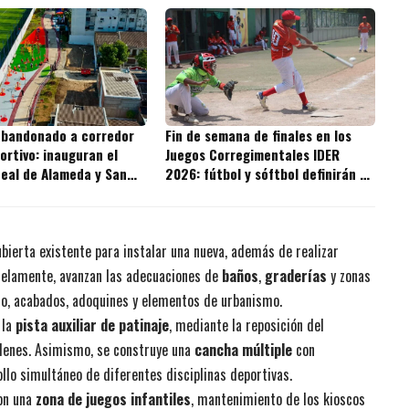
abandonado a corredor
Fin de semana de finales en los
ortivo: inauguran el
Juegos Corregimentales IDER
neal de Alameda y San
2026: fútbol y sóftbol definirán a
los campeones
ubierta existente para instalar una nueva, además de realizar
lelamente, avanzan las adecuaciones de
baños
,
graderías
y zonas
to, acabados, adoquines y elementos de urbanismo.
 la
pista auxiliar de patinaje
, mediante la reposición del
ndenes. Asimismo, se construye una
cancha múltiple
con
llo simultáneo de diferentes disciplinas deportivas.
con una
zona de juegos infantiles
, mantenimiento de los kioscos