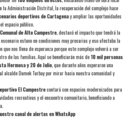
ededor de
100 empleos directos
, vinculando mano de obra local
n la Administración Distrital, la recuperación del complejo hace
cenarios deportivos de Cartagena
y ampliar las oportunidades
el espacio público.
 Comunal de Alto Campestre
, destacó el impacto que tendrá la
escenario estuvo en condiciones muy precarias y eso afectaba la
n que nos llena de esperanza porque este complejo volverá a ser
entro de las familias. Aquí se beneficiarán más de
10 mil personas
sta Hermosa y 20 de Julio
, que durante años esperaron una
 al alcalde Dumek Turbay por mirar hacia nuestra comunidad y
eportivo El Campestre
contará con espacios modernizados para
ividades recreativas y el encuentro comunitario, beneficiando a
a.
uestro canal de alertas en WhatsApp