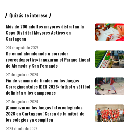
Quizás te interese
Más de 200 adultos mayores disfrutan la
Copa Distrital Mayores Activos en
Cartagena
6 de agosto de 2026
De canal abandonado a corredor
recreodeportivo: inauguran el Parque Lineal
de Alameda y San Fernando
1 de agosto de 2026
Fin de semana de finales en los Juegos
Corregimentales IDER 2026: fútbol y sóftbol
definirán a los campeones
1 de agosto de 2026
¡Comenzaron los Juegos Intercolegiados
2026 en Cartagena! Cerca de la mitad de
los colegios ya compiten
29 de julio de 2026