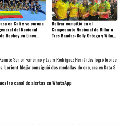
rasa en Cali y se corona
Bolívar compitió en el
eneral del Nacional
Campeonato Nacional de Billar a
 de Hockey en Línea
Tres Bandas: Kelly Ortega y Wilmer
Giraldo lideraron la delegación
 Kumite Senior Femenino y Laura Rodríguez Hernández logró bronce
es,
Lorient Mejía consiguió dos medallas de oro
, una en Kata 8
uestro canal de alertas en WhatsApp