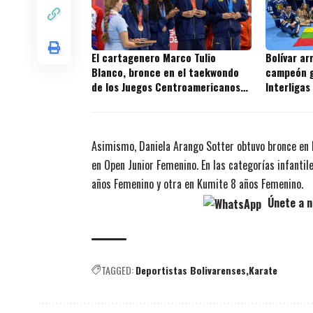
El cartagenero Marco Tulio
Bolívar ar
Blanco, bronce en el taekwondo
campeón g
de los Juegos Centroamericanos
Interligas
2026
2026
Asimismo, Daniela Arango Sotter obtuvo bronce en
en Open Junior Femenino. En las categorías infantil
años Femenino y otra en Kumite 8 años Femenino.
Únete a n
TAGGED:
Deportistas Bolivarenses
Karate