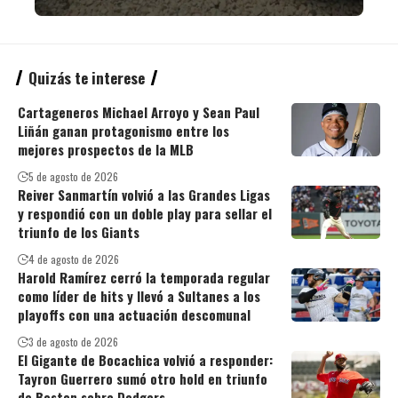
Quizás te interese
Cartageneros Michael Arroyo y Sean Paul
Liñán ganan protagonismo entre los
mejores prospectos de la MLB
5 de agosto de 2026
Reiver Sanmartín volvió a las Grandes Ligas
y respondió con un doble play para sellar el
triunfo de los Giants
4 de agosto de 2026
Harold Ramírez cerró la temporada regular
como líder de hits y llevó a Sultanes a los
playoffs con una actuación descomunal
3 de agosto de 2026
El Gigante de Bocachica volvió a responder:
Tayron Guerrero sumó otro hold en triunfo
de Boston sobre Dodgers