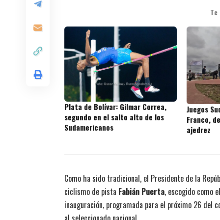
Te
Plata de Bolívar: Gilmar Correa,
Juegos Su
segundo en el salto alto de los
Franco, de
Sudamericanos
ajedrez
Como ha sido tradicional, el Presidente de la Repú
ciclismo de pista
Fabián Puerta
, escogido como e
inauguración, programada para el próximo 26 del cor
al seleccionado nacional.