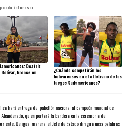
 puede interesar
damericanos: Beatriz
¿Cuándo competirán los
 Bolívar, bronce en
bolivarenses en el atletismo de los
Juegos Sudamericanos?
blica hará entrega del pabellón nacional al campeón mundial de
l Abanderado, quien portará la bandera en la ceremonia de
riente. De igual manera, el Jefe de Estado dirigirá unas palabras