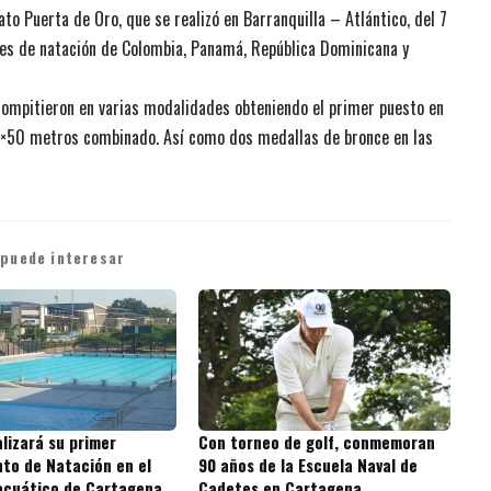
o Puerta de Oro, que se realizó en Barranquilla – Atlántico, del 7
lubes de natación de Colombia, Panamá, República Dominicana y
compitieron en varias modalidades obteniendo el primer puesto en
 4×50 metros combinado. Así como dos medallas de bronce en las
 puede interesar
alizará su primer
Con torneo de golf, conmemoran
o de Natación en el
90 años de la Escuela Naval de
acuático de Cartagena
Cadetes en Cartagena