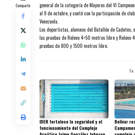
general de la categoría de Mayores del VI Campeonat
Comparte
al 9 de octubre, y contó con la participación de c
Venezuela.
Los deportistas, alumnos del Batallón de Cadetes, 
las pruebas de Relevo 4×50 metros libre y Relevo
pruebas de 800 y 1500 metros libre.
Te
IDER fortalece la seguridad y el
Bolívar re
funcionamiento del Complejo
Campament
Acuático Jaime González Johnson
complejo 