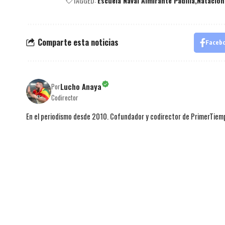
TAGGED:
Escuela Naval Almirante Padilla
Natación
Comparte esta noticias
Faceb
Lucho Anaya
Por
Codirector
En el periodismo desde 2010. Cofundador y codirector de PrimerTie