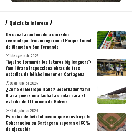
Quizás te interese
De canal abandonado a corredor
recreodeportivo: inauguran el Parque Lineal
de Alameda y San Fernando
1 de agosto de 2026
“Aquí se formarán los futuros big leaguers”:
Yamil Arana inspecciona obras de tres
estadios de béisbol menor en Cartagena
30 de julio de 2026
¿Como el Metropolitano? Gobernador Yamil
Arana quiere una fachada similar para el
estadio de El Carmen de Bolívar
28 de julio de 2026
Estadios de béisbol menor que construye la
Gobernación en Cartagena superan el 60%
de ejecución