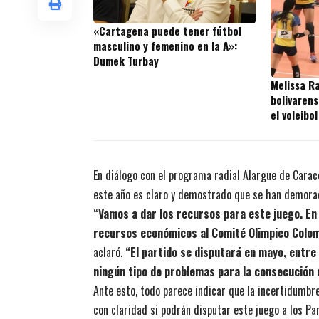
«Cartagena puede tener fútbol
masculino y femenino en la A»:
Dumek Turbay
Melissa Ra
bolivaren
el voleibo
En diálogo con el programa radial Alargue de Carac
este año es claro y demostrado que se han demorado
“Vamos a dar los recursos para este juego. E
recursos económicos al Comité Olimpico Colomb
aclaró.
“El partido se disputará en mayo, entre 
ningún tipo de problemas para la consecución 
Ante esto, todo parece indicar que la incertidumbre
con claridad si podrán disputar este juego a los P