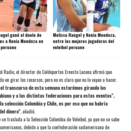
ngel ganó el duelo de
Melissa Rangel y Kenia Mendoza,
ses a Kenia Mendoza en
entre las mejores jugadoras del
l peruano
voleibol peruano
ol Radio, el director de Coldeportes Ernesto Lucena afirmó que
 en girar los recursos, pero no es claro que no lo vayan a hacer.
n el transcurso de esta semana estarémos girando los
iano y a las distintas federaciones para estos eventos”,
la selección Colombia y Chile, es por eso que no habría
del dinero”
, añadió.
 se traslada a la Selección Colombia de Voleibol, ya que no se sabe
anamericanos, debido a que la confederación sudamericana de