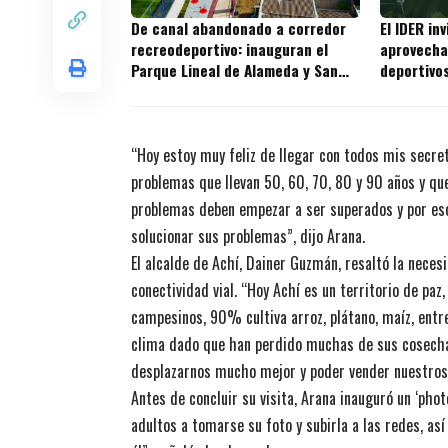
De canal abandonado a corredor
El IDER in
recreodeportivo: inauguran el
aprovecha
Parque Lineal de Alameda y San
deportivo
Fernando
puede soli
“Hoy estoy muy feliz de llegar con todos mis secret
problemas que llevan 50, 60, 70, 80 y 90 años y que
problemas deben empezar a ser superados y por eso
solucionar sus problemas”, dijo Arana.
El alcalde de Achí, Dainer Guzmán, resaltó la neces
conectividad vial. “Hoy Achí es un territorio de pa
campesinos, 90% cultiva arroz, plátano, maíz, entre
clima dado que han perdido muchas de sus cosechas
desplazarnos mucho mejor y poder vender nuestros
Antes de concluir su visita, Arana inauguró un ‘photo
adultos a tomarse su foto y subirla a las redes, 