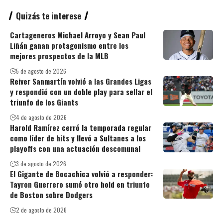
Quizás te interese
Cartageneros Michael Arroyo y Sean Paul
Liñán ganan protagonismo entre los
mejores prospectos de la MLB
5 de agosto de 2026
Reiver Sanmartín volvió a las Grandes Ligas
y respondió con un doble play para sellar el
triunfo de los Giants
4 de agosto de 2026
Harold Ramírez cerró la temporada regular
como líder de hits y llevó a Sultanes a los
playoffs con una actuación descomunal
3 de agosto de 2026
El Gigante de Bocachica volvió a responder:
Tayron Guerrero sumó otro hold en triunfo
de Boston sobre Dodgers
2 de agosto de 2026