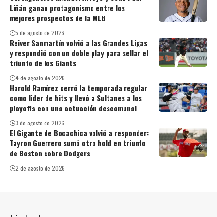
Liñán ganan protagonismo entre los
mejores prospectos de la MLB
5 de agosto de 2026
Reiver Sanmartín volvió a las Grandes Ligas
y respondió con un doble play para sellar el
triunfo de los Giants
4 de agosto de 2026
Harold Ramírez cerró la temporada regular
como líder de hits y llevó a Sultanes a los
playoffs con una actuación descomunal
3 de agosto de 2026
El Gigante de Bocachica volvió a responder:
Tayron Guerrero sumó otro hold en triunfo
de Boston sobre Dodgers
2 de agosto de 2026