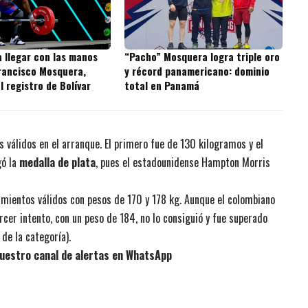
 llegar con las manos
“Pacho” Mosquera logra triple oro
Francisco Mosquera,
y récord panamericano: dominio
l registro de Bolívar
total en Panamá
 válidos en el arranque. El primero fue de 130 kilogramos y el
gó la
medalla de plata
, pues el estadounidense Hampton Morris
amientos válidos con pesos de 170 y 178 kg. Aunque el colombiano
rcer intento, con un peso de 184, no lo consiguió y fue superado
de la categoría).
uestro canal de alertas en WhatsApp