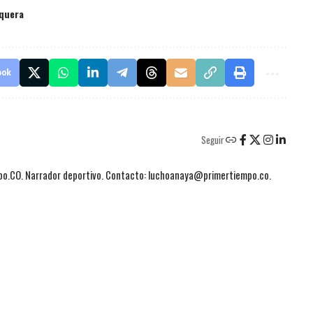
quera
ook
Seguir
mpo.CO. Narrador deportivo. Contacto: luchoanaya@primertiempo.co.