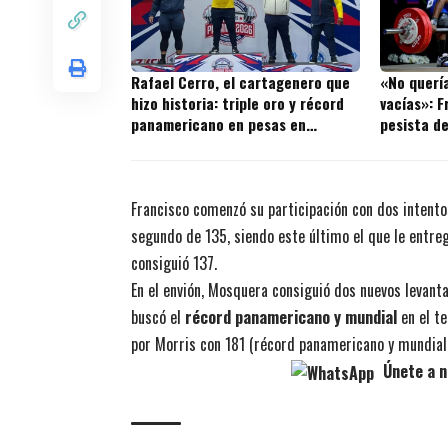
Rafael Cerro, el cartagenero que
«No quería
hizo historia: triple oro y récord
vacías»: 
panamericano en pesas en
pesista de
Panamá 2026
Francisco comenzó su participación con dos intentos
segundo de 135, siendo este último el que le entre
consiguió 137.
En el envión, Mosquera consiguió dos nuevos levant
buscó el
récord panamericano y mundial
en el te
por Morris con 181 (récord panamericano y mundial 
Únete a n