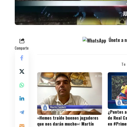
Únete a n
Comparte
Te
¿Puntos al
de Real C
«Hemos traído buenos jugadores
en #Prime
que nos darán mucho»: Martín