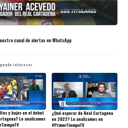
uestro canal de alertas en WhatsApp
 puede interesar
tos y bajos en el debut
¿Qué esperar de Real Cartagena
artagena? Lo analizamos
en 2022? Lo analizamos en
rTiempoTV
#PrimerTiempoTV