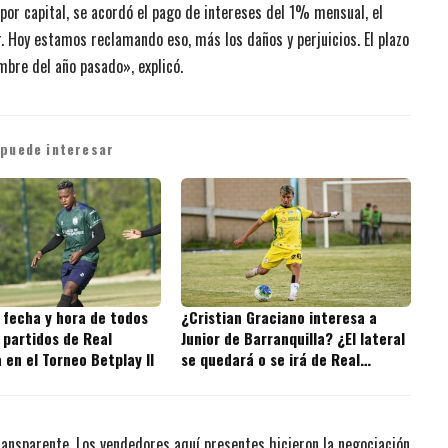
por capital, se acordó el pago de intereses del 1% mensual, el
r. Hoy estamos reclamando eso, más los daños y perjuicios. El plazo
embre del año pasado», explicó.
 puede interesar
 fecha y hora de todos
¿Cristian Graciano interesa a
 partidos de Real
Junior de Barranquilla? ¿El lateral
en el Torneo Betplay II
se quedará o se irá de Real
Cartagena?
ransparente. Los vendedores aquí presentes hicieron la negociación