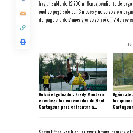
hay un saldo de 12.700 millones pendiente de pago 
cual se pagó solo por 3 meses y no se volvió a paga
del pago era de 2 años y ya se venció el 12 de novi
Te
Volvió el goleador: Fredy Montero
Agéndate:
encabeza los convocados de Real
los quince
Cartagena para enfrentar a
Cartagena 
Independiente Valle del Cauca
Según Pérez, «se hizo una venta limpia, humana y t