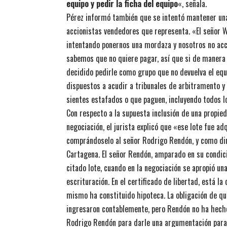
equipo y pedir la ficha del equipo
«, señala.
Pérez informó también que se intentó mantener una
accionistas vendedores que representa. «El señor W
intentando ponernos una mordaza y nosotros no acce
sabemos que no quiere pagar, así que si de manera 
decidido pedirle como grupo que no devuelva el eq
dispuestos a acudir a tribunales de arbitramento y
sientes estafados o que paguen, incluyendo todos lo
Con respecto a la supuesta inclusión de una propie
negociación, el jurista explicó que «ese lote fue 
comprándoselo al señor Rodrigo Rendón, y como dire
Cartagena. El señor Rendón, amparado en su condició
citado lote, cuando en la negociación se apropió u
escrituración. En el certificado de libertad, está l
mismo ha constituido hipoteca. La obligación de qui
ingresaron contablemente, pero Rendón no ha hecho
Rodrigo Rendón para darle una argumentación para i