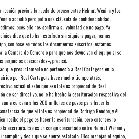
 reunión previa a la rueda de prensa entre Helmut Weninn y los
ennin accedió pero pidió una cláusula de confidencialidad,
dimos, pues ello nos confirma su voluntad de no pago. Ya
cínica dice que lo han estafado sin siquiera pagar, hemos
uipo, con base en todos los documentos suscritos, estamos
 a la Cámara de Comercio para que nos devuelvan el equipo si se
s perjuicios ocasionados», precisó.
dad que presuntamente no pertenecía a Real Cartagena en la
adquirido por Real Cartagena hace mucho tiempo atrás,
ctivo actual él sabe que ese lote es propiedad de Real
n de ser directivo, no le ha hecho la escrituración respectiva del
na suma cercana a los 200 millones de pesos para hacer la
a constancia de que el lote es propiedad de Rodrigo Rendón, y él
en recibe el pago es hacer la escrituración, pero entonces lo
 la escritura. Ese es un conejo concertado entre Helmut Wennin y
ncumplir y decir que se siente estafado. Ellos manejan el equipo,