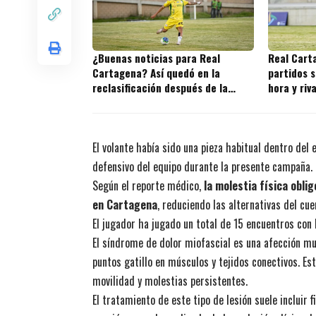
¿Buenas noticias para Real
Real Cart
Cartagena? Así quedó en la
partidos s
reclasificación después de la
hora y riv
fecha 2
juegos
El volante había sido una pieza habitual dentro del
defensivo del equipo durante la presente campaña.
Según el reporte médico,
la molestia física obli
en Cartagena
, reduciendo las alternativas del cu
El jugador ha jugado un total de 15 encuentros con 
El síndrome de dolor miofascial es una afección mu
puntos gatillo en músculos y tejidos conectivos. Est
movilidad y molestias persistentes.
El tratamiento de este tipo de lesión suele incluir 