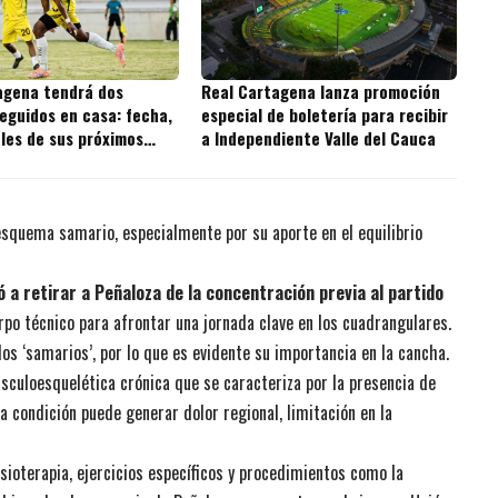
agena tendrá dos
Real Cartagena lanza promoción
eguidos en casa: fecha,
especial de boletería para recibir
ales de sus próximos
a Independiente Valle del Cauca
 esquema samario, especialmente por su aporte en el equilibrio
gó a retirar a Peñaloza de la concentración previa al partido
erpo técnico para afrontar una jornada clave en los cuadrangulares.
los ‘samarios’, por lo que es evidente su importancia en la cancha.
sculoesquelética crónica que se caracteriza por la presencia de
a condición puede generar dolor regional, limitación en la
fisioterapia, ejercicios específicos y procedimientos como la