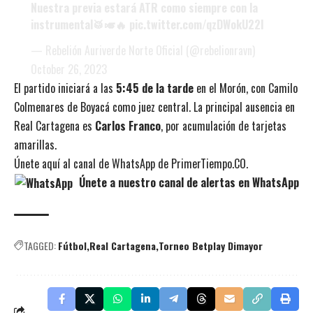
Nuestra previa estará ATR como siempre con la
instrumental🥁🎺🔥
pic.twitter.com/qzDWokU22I
— Rebelión Auriverde Norte Oficial (@rebelionravn)
October 26, 2023
El partido iniciará a las
5:45 de la tarde
en el Morón, con Camilo
Colmenares de Boyacá como juez central. La principal ausencia en
Real Cartagena es
Carlos Franco
, por acumulación de tarjetas
amarillas.
Únete aquí al canal de WhatsApp de PrimerTiempo.CO
.
Únete a nuestro canal de alertas en WhatsApp
TAGGED:
Fútbol
Real Cartagena
Torneo Betplay Dimayor