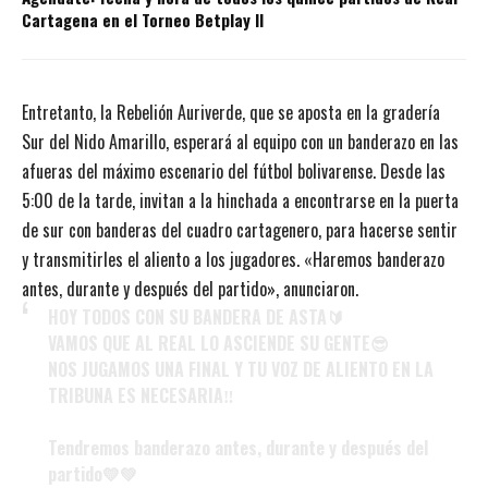
Cartagena en el Torneo Betplay II
Entretanto, la Rebelión Auriverde, que se aposta en la gradería
Sur del Nido Amarillo, esperará al equipo con un banderazo en las
afueras del máximo escenario del fútbol bolivarense. Desde las
5:00 de la tarde, invitan a la hinchada a encontrarse en la puerta
de sur con banderas del cuadro cartagenero, para hacerse sentir
y transmitirles el aliento a los jugadores. «Haremos banderazo
antes, durante y después del partido», anunciaron.
HOY TODOS CON SU BANDERA DE ASTA🔰
VAMOS QUE AL REAL LO ASCIENDE SU GENTE😎
NOS JUGAMOS UNA FINAL Y TU VOZ DE ALIENTO EN LA
TRIBUNA ES NECESARIA‼️
Tendremos banderazo antes, durante y después del
partido💛💚