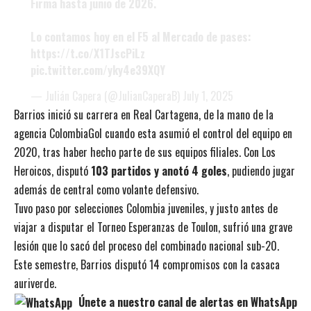
Firma hasta junio de 2026.
Lo contamos hoy en el F5 al Mercado de pases:
https://t.co/X1TJscPiLz
pic.twitter.com/yky4e39XQY
— Julián Capera (@JulianCaperaB)
July 1, 2025
Barrios inició su carrera en Real Cartagena, de la mano de la
agencia ColombiaGol cuando esta asumió el control del equipo en
2020, tras haber hecho parte de sus equipos filiales. Con Los
Heroicos, disputó
103 partidos y anotó 4 goles
, pudiendo jugar
además de central como volante defensivo.
Tuvo paso por selecciones Colombia juveniles, y justo antes de
viajar a disputar el Torneo Esperanzas de Toulon, sufrió una grave
lesión que lo sacó del proceso del combinado nacional sub-20.
Este semestre, Barrios disputó 14 compromisos con la casaca
auriverde.
Únete a nuestro canal de alertas en WhatsApp