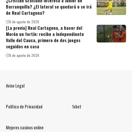
¿Cristian Graciano interesa a Junior de
Barranquilla? ¿El lateral se quedará o se irá
de Real Cartagena?
6 de agosto de 2026
[La previa] Real Cartagena, a hacer del
Morón un fortín: recibe a Independiente
Valle del Cauca, primero de dos juegos
seguidos en casa
6 de agosto de 2026
Aviso Legal
Política de Privacidad
1xbet
Mejores casinos online