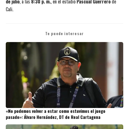
de julio
, a las
8:30 p. m.
, en el estadio
Pascual Guerrero
de
Cali.
Te puede interesar
«No podemos volver a estar como estuvimos el juego
pasado»: Álvaro Hernández, DT de Real Cartagena