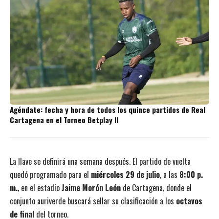
Agéndate: fecha y hora de todos los quince partidos de Real
Cartagena en el Torneo Betplay II
La llave se definirá una semana después. El partido de vuelta
quedó programado para el
miércoles 29 de julio
, a las
8:00 p.
m.
, en el estadio
Jaime Morón León
de Cartagena, donde el
conjunto auriverde buscará sellar su clasificación a los
octavos
de final
del torneo.