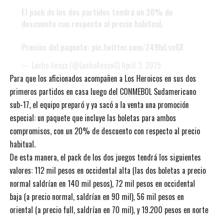
El pack de los dos partidos tendrá un 20% de
descuento con respecto al precio habitual.
Precios del paquete:
pic.twitter.com/Z49lxLsvGX
— Lucho Anaya (@LuchoAnayaG)
April 3, 2025
Para que los aficionados acompañen a Los Heroicos en sus dos
primeros partidos en casa luego del CONMEBOL Sudamericano
sub-17, el equipo preparó y ya sacó a la venta una promoción
especial: un paquete que incluye las boletas para ambos
compromisos, con un 20% de descuento con respecto al precio
habitual.
De esta manera, el pack de los dos juegos tendrá los siguientes
valores: 112 mil pesos en occidental alta (las dos boletas a precio
normal saldrían en 140 mil pesos), 72 mil pesos en occidental
baja (a precio normal, saldrían en 90 mil), 56 mil pesos en
oriental (a precio full, saldrían en 70 mil), y 19.200 pesos en norte