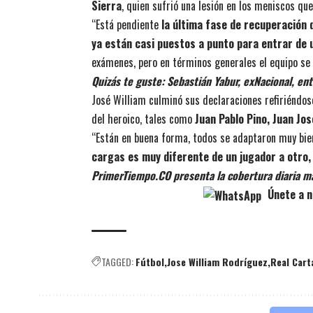
Sierra
, quien sufrió una lesión en los meniscos qu
“Está pendiente
la última fase de recuperación 
ya están casi puestos a punto para entrar de u
exámenes, pero en términos generales el equipo se
Quizás te guste:
Sebastián Yabur, exNacional, en
José William culminó sus declaraciones refiriéndos
del heroico, tales como
Juan Pablo Pino, Juan Jo
“Están en buena forma, todos se adaptaron muy bi
cargas es muy diferente de un jugador a otro,
PrimerTiempo.CO presenta la cobertura diaria m
Únete a n
TAGGED:
Fútbol
Jose William Rodríguez
Real Car