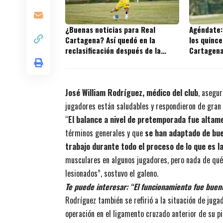
¿Buenas noticias para Real
Agéndate:
Cartagena? Así quedó en la
los quince
reclasificación después de la
Cartagena 
fecha 2
José William Rodríguez, médico del club
, asegur
jugadores están saludables y respondieron de gran
“
El balance a nivel de pretemporada fue altam
términos generales y que
se han adaptado de bue
trabajo durante todo el proceso de lo que es 
musculares en algunos jugadores, pero nada de qué
lesionados”, sostuvo el galeno.
Te puede interesar:
“El funcionamiento fue buen
Rodríguez también se refirió a la situación de ju
operación en el ligamento cruzado anterior de su 