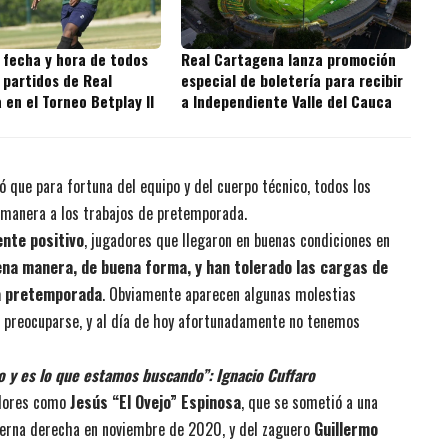
 fecha y hora de todos
Real Cartagena lanza promoción
 partidos de Real
especial de boletería para recibir
en el Torneo Betplay II
a Independiente Valle del Cauca
ó que para fortuna del equipo y del cuerpo técnico, todos los
 manera a los trabajos de pretemporada.
ente positivo
, jugadores que llegaron en buenas condiciones en
na manera, de buena forma, y han tolerado las cargas de
la pretemporada
. Obviamente aparecen algunas molestias
 preocuparse, y al día de hoy afortunadamente no tenemos
o y es lo que estamos buscando”: Ignacio Cuffaro
gadores como
Jesús “El Ovejo” Espinosa
, que se sometió a una
pierna derecha en noviembre de 2020, y del zaguero
Guillermo