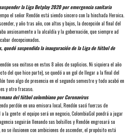
suspender la Liga Betplay 2020 por emergencia sanitaria
empo el señor Rendón está siendo sincero con la hinchada Heroica.
nder, y año tras año, con altos y bajos, la decepción al final del
aba ansiosamente a la alcaldía y la gobernación, que siempre ad
 acabar decepcionados.
, quedó suspendida la inauguración de la Liga de fútbol de
ndón sea exitoso en estos 8 años de suplicios. Ni siquiera el año
o del que hice parte), se quedó a un gol de llegar a la final del
dón tuvo algo de presencia en el segundo semestre y todo acabó en
es y otro fracaso.
semana del fútbol colombiano por Coronavirus
iendo perdón en una emisora local, Rendón sacó fuerzas de
d a la gente: el equipo será un negocio, ColombiaGol pondrá a jugar
 agencia seguirán llenando sus bolsillos y Rendón engrosará su
, no se ilusionen con ambiciones de ascender, el propósito está