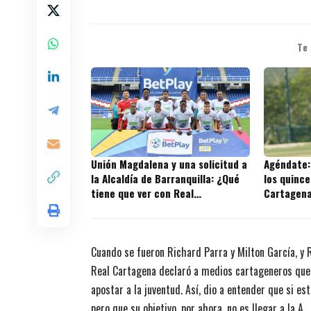
Te
Unión Magdalena y una solicitud a
Agéndate:
la Alcaldía de Barranquilla: ¿Qué
los quince
tiene que ver con Real
Cartagena 
Cartagena?
Cuando se fueron Richard Parra y Milton García, y R
Real Cartagena declaró a medios cartageneros que s
apostar a la juventud. Así, dio a entender que si es
pero que su objetivo, por ahora, no es llegar a la A.