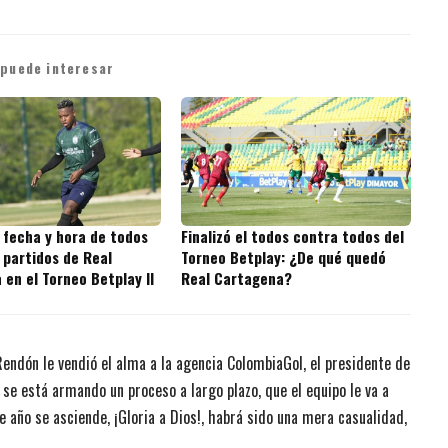
 puede interesar
 fecha y hora de todos
Finalizó el todos contra todos del
 partidos de Real
Torneo Betplay: ¿De qué quedó
en el Torneo Betplay II
Real Cartagena?
endón le vendió el alma a la agencia ColombiaGol, el presidente de
e está armando un proceso a largo plazo, que el equipo le va a
te año se asciende, ¡Gloria a Dios!, habrá sido una mera casualidad,