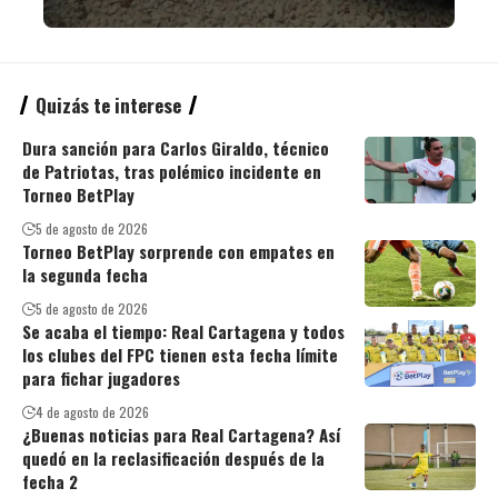
Quizás te interese
Dura sanción para Carlos Giraldo, técnico
de Patriotas, tras polémico incidente en
Torneo BetPlay
5 de agosto de 2026
Torneo BetPlay sorprende con empates en
la segunda fecha
5 de agosto de 2026
Se acaba el tiempo: Real Cartagena y todos
los clubes del FPC tienen esta fecha límite
para fichar jugadores
4 de agosto de 2026
¿Buenas noticias para Real Cartagena? Así
quedó en la reclasificación después de la
fecha 2