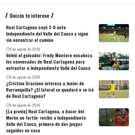
Quizás te interese
Real Cartagena cayó 2-0 ante
Independiente del Valle del Cauca y sigue
sin encontrar el camino
6 de agosto de 2026
Volvió el goleador: Fredy Montero encabeza
los convocados de Real Cartagena para
enfrentar a Independiente Valle del Cauca
6 de agosto de 2026
¿Cristian Graciano interesa a Junior de
Barranquilla? ¿El lateral se quedará o se irá
de Real Cartagena?
6 de agosto de 2026
[La previa] Real Cartagena, a hacer del
Morón un fortín: recibe a Independiente
Valle del Cauca, primero de dos juegos
seguidos en casa