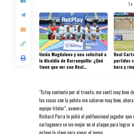
Te
Unión Magdalena y una solicitud a
Real Cart
la Alcaldía de Barranquilla: ¿Qué
partidos s
tiene que ver con Real
hora y riv
Cartagena?
juegos
“Estoy contento por el triunfo, me sentí muy bien d
las cosas con la pelota me salieron muy bien, ahora
equipo titular”, aseveró.
Richard Parra le pidió al polifuncional jugador que
cartagenero se vio mejor en el ataque para lograr 
estuvo la clave para ganar el juego.