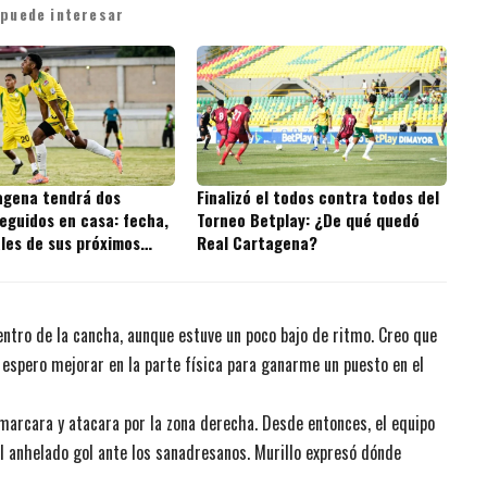
 puede interesar
agena tendrá dos
Finalizó el todos contra todos del
eguidos en casa: fecha,
Torneo Betplay: ¿De qué quedó
ales de sus próximos
Real Cartagena?
entro de la cancha, aunque estuve un poco bajo de ritmo. Creo que
 espero mejorar en la parte física para ganarme un puesto en el
 marcara y atacara por la zona derecha. Desde entonces, el equipo
el anhelado gol ante los sanadresanos. Murillo expresó dónde