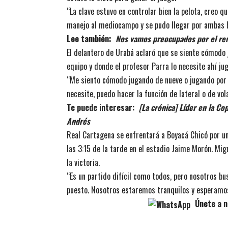
“La clave estuvo en controlar bien la pelota, creo q
manejo al mediocampo y se pudo llegar por ambas b
Lee también:
Nos vamos preocupados por el ren
El delantero de Urabá aclaró que se siente cómodo 
equipo y donde el profesor Parra lo necesite ahí jug
“Me siento cómodo jugando de nueve o jugando por 
necesite, puedo hacer la función de lateral o de vola
Te puede interesar:
[La crónica] Líder en la Co
Andrés
Real Cartagena se enfrentará a Boyacá Chicó por una
las 3:15 de la tarde en el estadio Jaime Morón. Migu
la victoria.
“Es un partido difícil como todos, pero nosotros bu
puesto. Nosotros estaremos tranquilos y esperamos
Únete a n