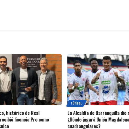
FÚTBOL
o, histórico de Real
La Alcaldía de Barranquilla dio
recibió licencia Pro como
¿Dónde jugará Unión Magdalena
cnico
cuadrangulares?