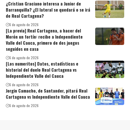
¿Cristian Graciano interesa a Junior de
Barranquilla? ¿El lateral se quedará o se irá
de Real Cartagena?
6 de agosto de 2026
[La previa] Real Cartagena, a hacer del
Morón un fortín: recibe a Independiente
Valle del Cauca, primero de dos juegos
seguidos en casa
6 de agosto de 2026
[Los numeritos] Datos, estadísticas e
historial del duelo Real Cartagena vs
Independiente Valle del Cauca
6 de agosto de 2026
Jorgin Camacho, de Santander, pitará Real
Cartagena vs Independiente Valle del Cauca
6 de agosto de 2026