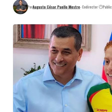
Por
Augusto César Puello Mestre
- Codirector
Publi