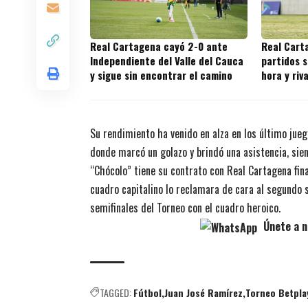
Real Cartagena cayó 2-0 ante
Real Cart
Independiente del Valle del Cauca
partidos s
y sigue sin encontrar el camino
hora y riv
juegos
Su rendimiento ha venido en alza en los último jueg
donde marcó un golazo y brindó una asistencia, sien
“Chócolo” tiene su contrato con Real Cartagena fina
cuadro capitalino lo reclamara de cara al segundo 
semifinales del Torneo con el cuadro heroico.
Únete a n
TAGGED:
Fútbol
Juan José Ramírez
Torneo Betpla