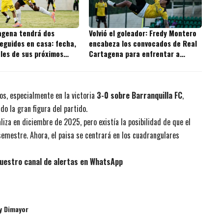
agena tendrá dos
Volvió el goleador: Fredy Montero
eguidos en casa: fecha,
encabeza los convocados de Real
ales de sus próximos
Cartagena para enfrentar a
Independiente Valle del Cauca
os, especialmente en la victoria
3-0 sobre Barranquilla FC
,
do la gran figura del partido.
liza en diciembre de 2025, pero existía la posibilidad de que el
semestre. Ahora, el paisa se centrará en los cuadrangulares
uestro canal de alertas en WhatsApp
y Dimayor