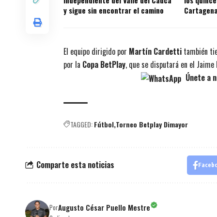
Independiente del Valle del Cauca
los quince
y sigue sin encontrar el camino
Cartagena 
El equipo dirigido por
Martín Cardetti
también tie
por la
Copa BetPlay
, que se disputará en el Jaime
Únete a n
TAGGED:
Fútbol
Torneo Betplay Dimayor
Comparte esta noticias
Faceb
Augusto César Puello Mestre
Por