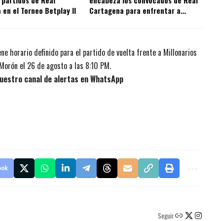
 partidos de Real
encabeza los convocados de Real
en el Torneo Betplay II
Cartagena para enfrentar a
Independiente Valle del Cauca
ne horario definido para el partido de vuelta frente a Millonarios
 Morón el 26 de agosto a las 8:10 PM.
uestro canal de alertas en WhatsApp
ook
Seguir