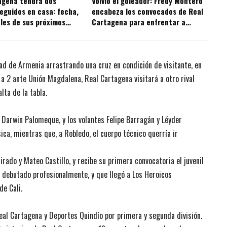
agena tendrá dos
Volvió el goleador: Fredy Montero
eguidos en casa: fecha,
encabeza los convocados de Real
ales de sus próximos
Cartagena para enfrentar a
Independiente Valle del Cauca
udad de Armenia arrastrando una cruz en condición de visitante, en
a 2 ante Unión Magdalena, Real Cartagena visitará a otro rival
lta de la tabla.
 Darwin Palomeque, y los volantes Felipe Barragán y Léyder
ca, mientras que, a Robledo, el cuerpo técnico querría ir
rado y Mateo Castillo, y recibe su primera convocatoria el juvenil
debutado profesionalmente, y que llegó a Los Heroicos
de Cali.
Real Cartagena y Deportes Quindío por primera y segunda división.