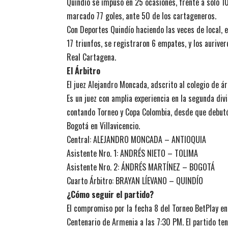
Quindío se impuso en 25 ocasiones, frente a solo 1
marcado 77 goles, ante 50 de los cartageneros.
Con Deportes Quindío haciendo las veces de local, el
17 triunfos, se registraron 6 empates, y los aurive
Real Cartagena.
El Árbitro
El juez Alejandro Moncada, adscrito al colegio de ár
Es un juez con amplia experiencia en la segunda div
contando Torneo y Copa Colombia, desde que debutó
Bogotá en Villavicencio.
Central: ALEJANDRO MONCADA – ANTIOQUIA
Asistente Nro. 1: ANDRÉS NIETO – TOLIMA
Asistente Nro. 2: ÁNDRÉS MARTÍNEZ – BOGOTÁ
Cuarto Árbitro: BRAYAN LÍEVANO – QUINDÍO
¿Cómo seguir el partido?
El compromiso por la fecha 8 del Torneo BetPlay en
Centenario de Armenia a las 7:30 PM. El partido ten