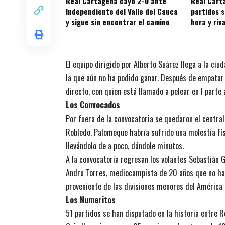
Real Cartagena cayó 2-0 ante
Real Cart
Independiente del Valle del Cauca
partidos s
y sigue sin encontrar el camino
hora y riv
juegos
El equipo dirigido por Alberto Suárez llega a la ci
la que aún no ha podido ganar. Después de empatar 
directo, con quien está llamado a pelear en l parte a
Los Convocados
Por fuera de la convocatoria se quedaron el central
Robledo. Palomeque habría sufrido una molestia físi
llevándolo de a poco, dándole minutos.
A la convocatoria regresan los volantes Sebastián Gi
Andru Torres, mediocampista de 20 años que no ha 
proveniente de las divisiones menores del América 
Los Numeritos
51 partidos se han disputado en la historia entre 