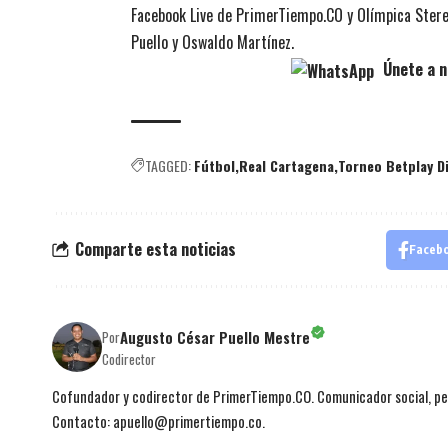
Facebook Live de PrimerTiempo.CO y Olímpica Stere
Puello y Oswaldo Martínez.
Únete a n
TAGGED:
Fútbol
Real Cartagena
Torneo Betplay D
Comparte esta noticias
Faceb
Augusto César Puello Mestre
Por
Codirector
Cofundador y codirector de PrimerTiempo.CO. Comunicador social, per
Contacto: apuello@primertiempo.co.