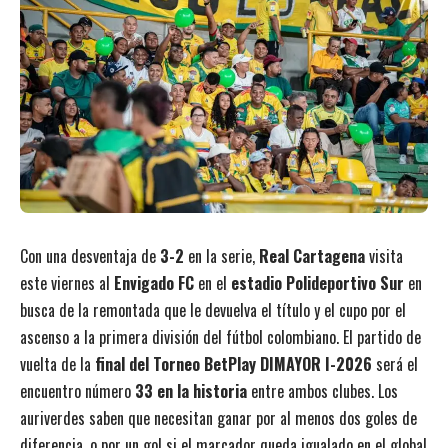
Con una desventaja de
3-2
en la serie,
Real Cartagena
visita
este viernes al
Envigado FC
en el
estadio Polideportivo Sur
en
busca de la remontada que le devuelva el título y el cupo por el
ascenso a la primera división del fútbol colombiano. El partido de
vuelta de la
final del Torneo BetPlay DIMAYOR I-2026
será el
encuentro número
33 en la historia
entre ambos clubes. Los
auriverdes saben que necesitan ganar por al menos dos goles de
diferencia, o por un gol si el marcador queda igualado en el global