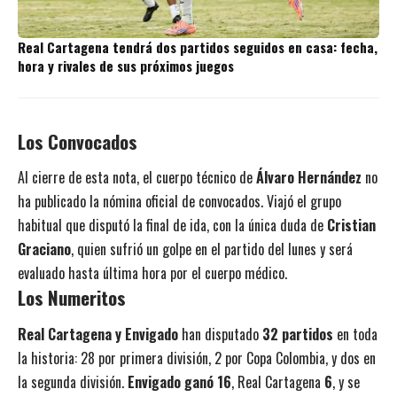
Real Cartagena tendrá dos partidos seguidos en casa: fecha,
hora y rivales de sus próximos juegos
Los Convocados
Al cierre de esta nota, el cuerpo técnico de
Álvaro Hernández
no
ha publicado la nómina oficial de convocados. Viajó el grupo
habitual que disputó la final de ida, con la única duda de
Cristian
Graciano
, quien sufrió un golpe en el partido del lunes y será
evaluado hasta última hora por el cuerpo médico.
Los Numeritos
Real Cartagena y Envigado
han disputado
32 partidos
en toda
la historia: 28 por primera división, 2 por Copa Colombia, y dos en
la segunda división.
Envigado ganó 16
, Real Cartagena
6
, y se