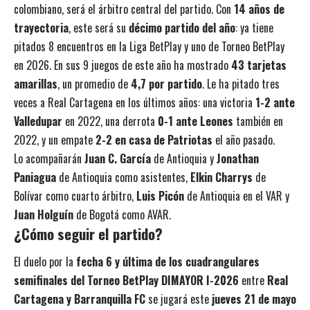
colombiano, será el árbitro central del partido. Con
14 años de
trayectoria
, este será su
décimo partido del año
: ya tiene
pitados 8 encuentros en la Liga BetPlay y uno de Torneo BetPlay
en 2026. En sus 9 juegos de este año ha mostrado
43 tarjetas
amarillas
, un promedio de
4,7 por partido
. Le ha pitado tres
veces a Real Cartagena en los últimos años: una victoria
1-2 ante
Valledupar
en 2022, una derrota
0-1 ante Leones
también en
2022, y un empate
2-2 en casa de Patriotas
el año pasado.
Lo acompañarán
Juan C. García
de Antioquia y
Jonathan
Paniagua
de Antioquia como asistentes,
Elkin Charrys
de
Bolívar como cuarto árbitro,
Luis Picón
de Antioquia en el VAR y
Juan Holguín
de Bogotá como AVAR.
¿Cómo seguir el partido?
El duelo por la
fecha 6 y última de los cuadrangulares
semifinales del Torneo BetPlay DIMAYOR I-2026
entre
Real
Cartagena y Barranquilla FC
se jugará este
jueves 21 de mayo