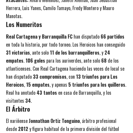
Atacantes:
Álvaro Meléndez, Janeth Alemán, Juan Sebastián
Herrera, Luis Yanes, Camilo Tamayo, Fredy Montero y Mauro
Manotas.
Los Numeritos
Real Cartagena y Barranquilla FC
han disputado
66 partidos
en toda la historia, por todo torneo. Los Heroicos han conseguido
31 victorias
, ante solo
11 de los barranquilleros
, y
24
empates
.
106 goles
para los auriverdes, ante solo
68
de los
atlanticenses. Con Real Cartagena haciendo las veces de local se
han disputado
33 compromisos
, con
13 triunfos para Los
Heroicos
,
15 empates
, y apenas
5 triunfos para los quilleros
.
Real ha anotado
43 tantos
en casa de Barranquilla, y los
visitantes
34
.
El Árbitro
El nariñense
Jonnathan Ortiz Tonguino
, árbitro profesional
desde
2012
y figura habitual de la primera división del fútbol