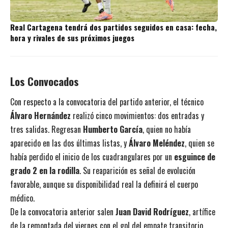
Real Cartagena tendrá dos partidos seguidos en casa: fecha,
hora y rivales de sus próximos juegos
Los Convocados
Con respecto a la convocatoria del partido anterior, el técnico
Álvaro Hernández
realizó cinco movimientos: dos entradas y
tres salidas. Regresan
Humberto García
, quien no había
aparecido en las dos últimas listas, y
Álvaro Meléndez
, quien se
había perdido el inicio de los cuadrangulares por un
esguince de
grado 2 en la rodilla
. Su reaparición es señal de evolución
favorable, aunque su disponibilidad real la definirá el cuerpo
médico.
De la convocatoria anterior salen
Juan David Rodríguez
, artífice
de la remontada del viernes con el gol del empate transitorio