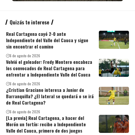
Quizás te interese
Real Cartagena cayó 2-0 ante
Independiente del Valle del Cauca y sigue
sin encontrar el camino
6 de agosto de 2026
Volvió el goleador: Fredy Montero encabeza
los convocados de Real Cartagena para
enfrentar a Independiente Valle del Cauca
6 de agosto de 2026
¿Cristian Graciano interesa a Junior de
Barranquilla? ¿El lateral se quedará o se irá
de Real Cartagena?
6 de agosto de 2026
[La previa] Real Cartagena, a hacer del
Morón un fortín: recibe a Independiente
Valle del Cauca, primero de dos juegos