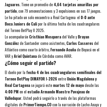
Jaguares
. Tiene un promedio de
4,64 tarjetas amarillas por
partido
, con 79 amonestaciones y 3 expulsiones en sus 17 juegos.
Le ha pitado un solo encuentro a Real Cartagena: el
0-0 ante
Boca Juniors de Cali
por la última fecha de los cuadrangulares
del Torneo BetPlay II 2025.
Lo acompañarán
Cristhian Mosquera
del Valle y
Brayan
González
de Santander como asistentes,
Carlos Casseres
del
Atlántico como cuarto árbitro,
Fernando Acuña
de Boyacá en el
VAR y
Ariel Quintana
de Córdoba como AVAR.
¿Cómo seguir el partido?
El duelo por la
fecha 4 de los cuadrangulares semifinales del
Torneo BetPlay DIMAYOR I-2026
entre
Unión Magdalena y
Real Cartagena
se jugará este
martes 12 de mayo
desde las
4:00 PM
en el
estadio Armando Maestre Pavajeau de
Valledupar
. Usted podrá seguirlo a través de las plataformas
digitales de
PrimerTiempo.CO
con la narración de Lucho Anaya y