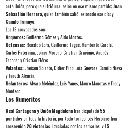
ante Unión, pero que sufrió una lesión en ese mismo partido;
Juan
Sebastián Herrera
, quien también salió lesionado ese día; y
Camilo Tamayo
.
Los 19 convocados son:
Arqueros:
Guillermo Gómez y Aldo Montes.
Defensas:
Ronaldo Lora, Guillermo Tegüé, Humberto García,
Carlos Paternina, Joiner Moreno, Cristian Graciano, Andrés
Escobar y Cristian Flórez.
Volantes:
Jheison Solarte, Didier Pino, Luis Guevara, Camilo Nieva
y Janeth Alemán.
Delanteros:
Álvaro Meléndez, Luis Yanes, Mauro Manotas y Fredy
Montero.
Los Numeritos
Real Cartagena y Unión Magdalena
han disputado
55
partidos
en toda la historia, por todo torneo. Los Heroicos han
conseguido
20 victorias
, igualadas por los samarios, y
15