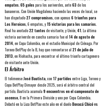
empates
.
65 goles
para los auriverdes, ante
63
de los
bananeros. Con Unión Magdalena haciendo las veces de local, se
han disputado
27 compromisos
, con apenas
6 triunfos para
Los Heroicos
, 6 empates, y
15 victorias para los samarios
.
Real ha anotado
22 tantos
de visitante, y Unión,
41
. La última
victoria auriverde en cancha samaria fue el
14 de agosto de
2014
, en Copa Colombia, en el estadio Municipal de Ciénaga. Por
Torneo BetPlay de la B, hay que remontarse al
21 de julio de
2013
, en Riohacha, para encontrar el último triunfo cartagenero
de visitante ante Unión.
El Árbitro
El tolimense
José Bautista
, con
17 partidos
entre Liga, Torneo y
Copa BetPlay Dimayor desde 2025, será el árbitro central del
partido. Bautista acumula
9 encuentros en el campeonato de
ascenso
, 8 en la Primera División y uno por Copa Colombia.
Debutó en la Liga BetPlay este año en el duelo
Boyacá Chicó vs