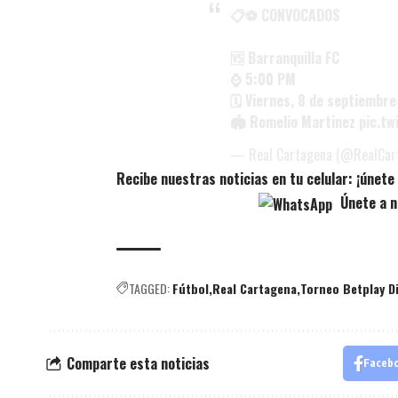
📋⚽️ CONVOCADOS
🆚 Barranquilla FC
⌚️ 5:00 PM
🗓 Viernes, 8 de septiembre
🏟 Romelio Martinez
pic.t
— Real Cartagena (@RealCar
Recibe nuestras noticias en tu celular: ¡únet
Únete a n
TAGGED:
Fútbol
Real Cartagena
Torneo Betplay D
Comparte esta noticias
Faceb