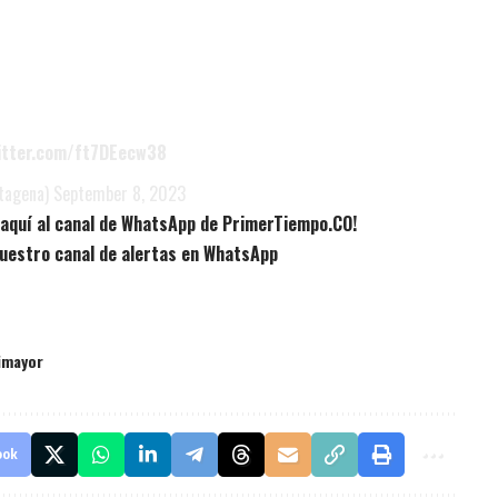
witter.com/ft7DEecw38
tagena)
September 8, 2023
e aquí al canal de WhatsApp de PrimerTiempo.CO!
uestro canal de alertas en WhatsApp
imayor
ook