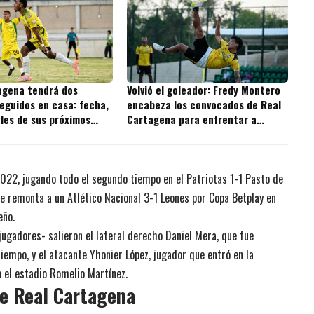
agena tendrá dos
Volvió el goleador: Fredy Montero
eguidos en casa: fecha,
encabeza los convocados de Real
ales de sus próximos
Cartagena para enfrentar a
Independiente Valle del Cauca
2022, jugando todo el segundo tiempo en el Patriotas 1-1 Pasto de
 se remonta a un Atlético Nacional 3-1 Leones por Copa Betplay en
eño.
jugadores- salieron el lateral derecho Daniel Mera, que fue
tiempo, y el atacante Yhonier López, jugador que entró en la
n el estadio Romelio Martínez.
e Real Cartagena