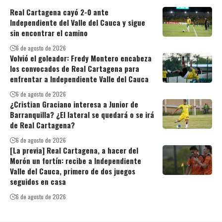
Real Cartagena cayó 2-0 ante
Independiente del Valle del Cauca y sigue
sin encontrar el camino
6 de agosto de 2026
Volvió el goleador: Fredy Montero encabeza
los convocados de Real Cartagena para
enfrentar a Independiente Valle del Cauca
6 de agosto de 2026
¿Cristian Graciano interesa a Junior de
Barranquilla? ¿El lateral se quedará o se irá
de Real Cartagena?
6 de agosto de 2026
[La previa] Real Cartagena, a hacer del
Morón un fortín: recibe a Independiente
Valle del Cauca, primero de dos juegos
seguidos en casa
6 de agosto de 2026