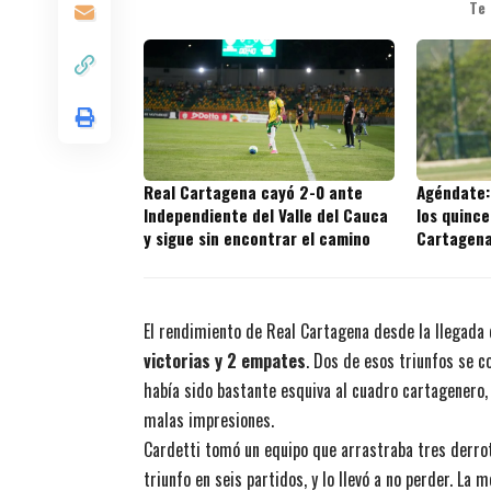
Te
Real Cartagena cayó 2-0 ante
Agéndate:
Independiente del Valle del Cauca
los quince
y sigue sin encontrar el camino
Cartagena 
El rendimiento de Real Cartagena desde la llegada 
victorias y 2 empates
. Dos de esos triunfos se c
había sido bastante esquiva al cuadro cartagenero, 
malas impresiones.
Cardetti tomó un equipo que arrastraba tres derrot
triunfo en seis partidos, y lo llevó a no perder. La 