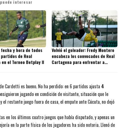
 puede interesar
 fecha y hora de todos
Volvió el goleador: Fredy Montero
 partidos de Real
encabeza los convocados de Real
en el Torneo Betplay II
Cartagena para enfrentar a
Independiente Valle del Cauca
de Cardetti es bueno. No ha perdido: en 6 partidos ajusta
4
onsiguieron jugando en condición de visitante, situación que le
y el restante juego fuera de casa, el empate ante Cúcuta, no dejó
as en los últimos cuatro juegos que había disputado, y apenas un
mejoría en la parte física de los jugadores ha sido notoria. Llenó de