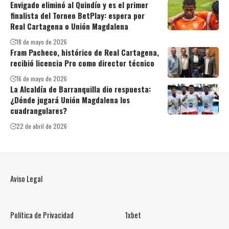
Envigado eliminó al Quindío y es el primer
finalista del Torneo BetPlay: espera por
Real Cartagena o Unión Magdalena
18 de mayo de 2026
Fram Pacheco, histórico de Real Cartagena,
recibió licencia Pro como director técnico
16 de mayo de 2026
La Alcaldía de Barranquilla dio respuesta:
¿Dónde jugará Unión Magdalena los
cuadrangulares?
22 de abril de 2026
Aviso Legal
Política de Privacidad
1xbet