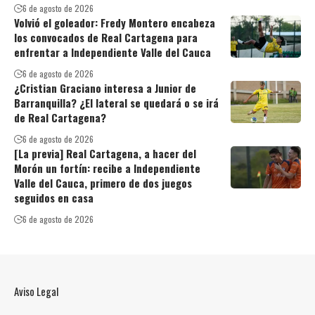
6 de agosto de 2026
Volvió el goleador: Fredy Montero encabeza
los convocados de Real Cartagena para
enfrentar a Independiente Valle del Cauca
6 de agosto de 2026
¿Cristian Graciano interesa a Junior de
Barranquilla? ¿El lateral se quedará o se irá
de Real Cartagena?
6 de agosto de 2026
[La previa] Real Cartagena, a hacer del
Morón un fortín: recibe a Independiente
Valle del Cauca, primero de dos juegos
seguidos en casa
6 de agosto de 2026
Aviso Legal