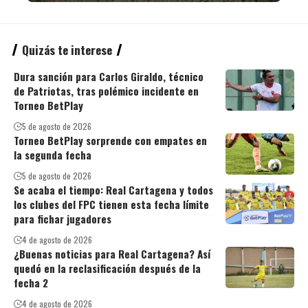
Quizás te interese
Dura sanción para Carlos Giraldo, técnico
de Patriotas, tras polémico incidente en
Torneo BetPlay
5 de agosto de 2026
Torneo BetPlay sorprende con empates en
la segunda fecha
5 de agosto de 2026
Se acaba el tiempo: Real Cartagena y todos
los clubes del FPC tienen esta fecha límite
para fichar jugadores
4 de agosto de 2026
¿Buenas noticias para Real Cartagena? Así
quedó en la reclasificación después de la
fecha 2
4 de agosto de 2026