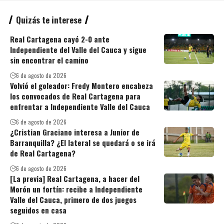
Quizás te interese
Real Cartagena cayó 2-0 ante
Independiente del Valle del Cauca y sigue
sin encontrar el camino
6 de agosto de 2026
Volvió el goleador: Fredy Montero encabeza
los convocados de Real Cartagena para
enfrentar a Independiente Valle del Cauca
6 de agosto de 2026
¿Cristian Graciano interesa a Junior de
Barranquilla? ¿El lateral se quedará o se irá
de Real Cartagena?
6 de agosto de 2026
[La previa] Real Cartagena, a hacer del
Morón un fortín: recibe a Independiente
Valle del Cauca, primero de dos juegos
seguidos en casa