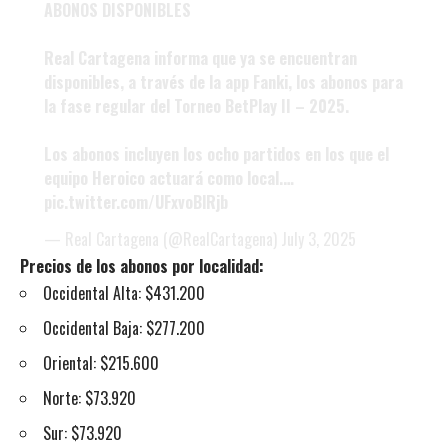
ABONOS DISPONIBLES
Real Cartagena informa que ya se encuentran
disponibles, a través de la app Fanki, los abonos para
la fase regular del Torneo BetPlay II – 2025.
Los abonos incluyen los ocho partidos en los que el
equipo Heroico actuará como local.…
pic.twitter.com/UFxvoBlRjb
— Real Cartagena (@RealCartagena)
July 3, 2025
Precios de los abonos por localidad:
Occidental Alta: $431.200
Occidental Baja: $277.200
Oriental: $215.600
Norte: $73.920
Sur: $73.920