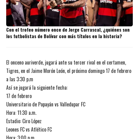
Con el trofeo número once de Jorge Carrascal, ¿quiénes son
los futbolistas de Bolívar con más títulos en la historia?
El onceno auriverde, jugará ante su tercer rival en el certamen,
Tigres, en el Jaime Morón León, el próximo domingo 17 de febrero
a las 3:30 p.m
Así se jugará la siguiente fecha:
17 de febrero
Universitario de Popayán vs Valledupar FC
Hora: 11:30 a.m.
Estadio: Ciro López
Leones FC vs Atlético FC
Hora: 3:00 p.m.