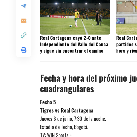
Real Cartagena cayó 2-0 ante
Real Cart
Independiente del Valle del Cauca
partidos s
y sigue sin encontrar el camino
hora y riv
juegos
Fecha y hora del próximo j
cuadrangulares
Fecha 5
Tigres vs Real Cartagena
Jueves 6 de junio, 7:30 de la noche.
Estadio de Techo, Bogotá.
TV: WIN Sports +