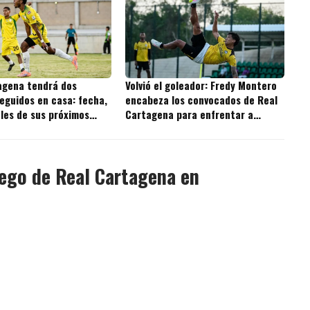
agena tendrá dos
Volvió el goleador: Fredy Montero
eguidos en casa: fecha,
encabeza los convocados de Real
ales de sus próximos
Cartagena para enfrentar a
Independiente Valle del Cauca
uego de Real Cartagena en