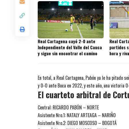
Real Cartagena cayó 2-0 ante
Real Cart
Independiente del Valle del Cauca
partidos s
y sigue sin encontrar el camino
hora y riv
juegos
En total, a Real Cartagena, Pabón ya le ha pitado se
y 0-0 ante Boca en 2022, y este año, una victoria 
El cuarteto arbitral de
Cort
Central: RICARDO PABÓN – NORTE
Asistente Nro.1: NATALY ARTEAGA – NARIÑO
Asistente Nro.2: DIEGO MOSCOSO – BOGOTÁ