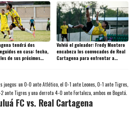
agena tendrá dos
Volvió el goleador: Fredy Montero
eguidos en casa: fecha,
encabeza los convocados de Real
ales de sus próximos
Cartagena para enfrentar a
Independiente Valle del Cauca
is juegos: un 0-0 ante Atlético, el 0-1 ante Leones, 0-1 ante Tigres,
0-2 ante Tigres y una derrota 4-0 ante Fortaleza, ambos en Bogotá.
uluá FC vs. Real Cartagena